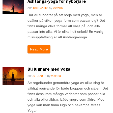
Ashtanga-yoga för nybörjare
on:
18/10/2018
by
victoria
Har du funderat på att börja med yoga, men är
osäker på vilken yoga-form som passar dig? Det
finns många olika former att välja på, och alla
passar inte alla. Vi är olika helt enkelt! En vanlig
missuppfattning är att Ashtanga-yoga
Read More
Bli lugnare med yoga
on:
3/10/2018
by
victoria
Att regelbundet genomföra yoga av olika slag är
väldigt rogivande för både kroppen och själen. Det
finns dessutom många varianter som passar alla
och alla olika åldrar, både yngre som äldre. Med
yoga kan man finna lugn och bekämpa stress.
Yogan