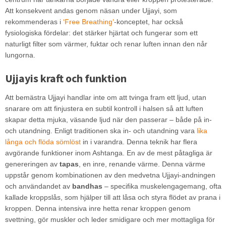
Att konsekvent andas genom näsan under Ujjayi, som
rekommenderas i
‘Free Breathing’
-konceptet, har också
fysiologiska fördelar: det stärker hjärtat och fungerar som ett
naturligt filter som värmer, fuktar och renar luften innan den når
lungorna.
Ujjayis kraft och funktion
Att bemästra Ujjayi handlar inte om att tvinga fram ett ljud, utan
snarare om att finjustera en subtil kontroll i halsen så att luften
skapar detta mjuka, väsande ljud när den passerar – både på in-
och utandning. Enligt traditionen ska in- och utandning vara
lika
långa och flöda sömlöst
in i varandra. Denna teknik har flera
avgörande funktioner inom Ashtanga. En av de mest påtagliga är
genereringen av
tapas
, en inre, renande värme. Denna värme
uppstår genom kombinationen av den medvetna Ujjayi-andningen
och användandet av
bandhas
– specifika muskelengagemang, ofta
kallade kroppslås, som hjälper till att låsa och styra flödet av prana i
kroppen. Denna intensiva inre hetta renar kroppen genom
svettning, gör muskler och leder smidigare och mer mottagliga för