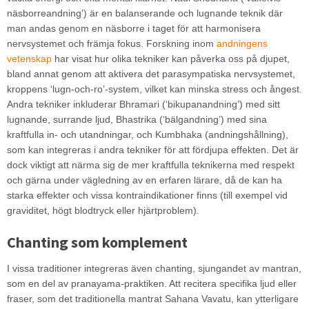
näsborreandning’) är en balanserande och lugnande teknik där
man andas genom en näsborre i taget för att harmonisera
nervsystemet och främja fokus. Forskning inom
andningens
vetenskap
har visat hur olika tekniker kan påverka oss på djupet,
bland annat genom att aktivera det parasympatiska nervsystemet,
kroppens ‘lugn-och-ro’-system, vilket kan minska stress och ångest.
Andra tekniker inkluderar Bhramari (‘bikupanandning’) med sitt
lugnande, surrande ljud, Bhastrika (‘bälgandning’) med sina
kraftfulla in- och utandningar, och Kumbhaka (andningshållning),
som kan integreras i andra tekniker för att fördjupa effekten. Det är
dock viktigt att närma sig de mer kraftfulla teknikerna med respekt
och gärna under vägledning av en erfaren lärare, då de kan ha
starka effekter och vissa kontraindikationer finns (till exempel vid
graviditet, högt blodtryck eller hjärtproblem).
Chanting som komplement
I vissa traditioner integreras även chanting, sjungandet av mantran,
som en del av pranayama-praktiken. Att recitera specifika ljud eller
fraser, som det traditionella mantrat Sahana Vavatu, kan ytterligare