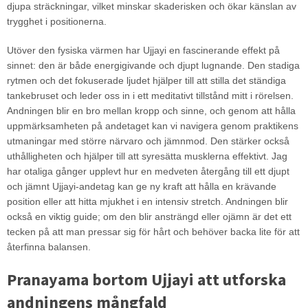
djupa sträckningar, vilket minskar skaderisken och ökar känslan av
trygghet i positionerna.
Utöver den fysiska värmen har Ujjayi en fascinerande effekt på
sinnet: den är både energigivande och djupt lugnande. Den stadiga
rytmen och det fokuserade ljudet hjälper till att stilla det ständiga
tankebruset och leder oss in i ett meditativt tillstånd mitt i rörelsen.
Andningen blir en bro mellan kropp och sinne, och genom att hålla
uppmärksamheten på andetaget kan vi navigera genom praktikens
utmaningar med större närvaro och jämnmod. Den stärker också
uthålligheten och hjälper till att syresätta musklerna effektivt. Jag
har otaliga gånger upplevt hur en medveten återgång till ett djupt
och jämnt Ujjayi-andetag kan ge ny kraft att hålla en krävande
position eller att hitta mjukhet i en intensiv stretch. Andningen blir
också en viktig guide; om den blir ansträngd eller ojämn är det ett
tecken på att man pressar sig för hårt och behöver backa lite för att
återfinna balansen.
Pranayama bortom Ujjayi att utforska
andningens mångfald