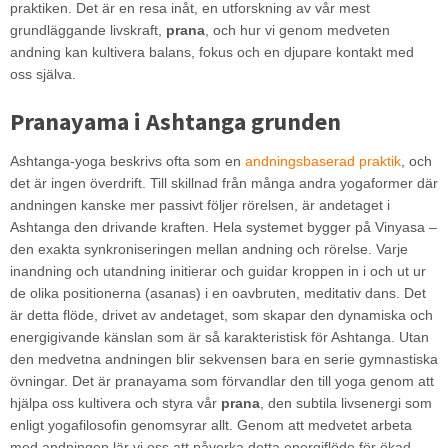
praktiken. Det är en resa inåt, en utforskning av vår mest
grundläggande livskraft,
prana
, och hur vi genom medveten
andning kan kultivera balans, fokus och en djupare kontakt med
oss själva.
Pranayama i Ashtanga grunden
Ashtanga-yoga beskrivs ofta som en
andningsbaserad praktik
, och
det är ingen överdrift. Till skillnad från många andra yogaformer där
andningen kanske mer passivt följer rörelsen, är andetaget i
Ashtanga den drivande kraften. Hela systemet bygger på Vinyasa –
den exakta synkroniseringen mellan andning och rörelse. Varje
inandning och utandning initierar och guidar kroppen in i och ut ur
de olika positionerna (asanas) i en oavbruten, meditativ dans. Det
är detta flöde, drivet av andetaget, som skapar den dynamiska och
energigivande känslan som är så karakteristisk för Ashtanga. Utan
den medvetna andningen blir sekvensen bara en serie gymnastiska
övningar. Det är pranayama som förvandlar den till yoga genom att
hjälpa oss kultivera och styra vår
prana
, den subtila livsenergi som
enligt yogafilosofin genomsyrar allt. Genom att medvetet arbeta
med andningen lär vi oss att påverka detta energiflöde för ökad