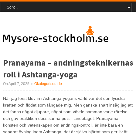
Pranayama – andningsteknikernas
roll i Ashtanga-yoga
On April 7, 2025
In
Okategoriserade
När jag först klev in i Ashtanga-yogans värld var det den fysiska
kraften och flödet som fångade mig. Men ganska snart insåg jag att
det fanns något djupare, något som vävde samman varje rörelse
och gav praktiken dess sanna puls – andetaget. Pranayama,
konsten och vetenskapen om andningskontroll, är inte bara en
separat övning inom Ashtanga; det är själva hjärtat som ger liv åt