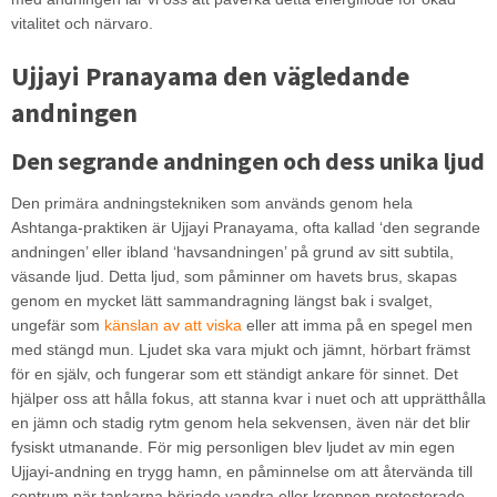
vitalitet och närvaro.
Ujjayi Pranayama den vägledande
andningen
Den segrande andningen och dess unika ljud
Den primära andningstekniken som används genom hela
Ashtanga-praktiken är Ujjayi Pranayama, ofta kallad ‘den segrande
andningen’ eller ibland ‘havsandningen’ på grund av sitt subtila,
väsande ljud. Detta ljud, som påminner om havets brus, skapas
genom en mycket lätt sammandragning längst bak i svalget,
ungefär som
känslan av att viska
eller att imma på en spegel men
med stängd mun. Ljudet ska vara mjukt och jämnt, hörbart främst
för en själv, och fungerar som ett ständigt ankare för sinnet. Det
hjälper oss att hålla fokus, att stanna kvar i nuet och att upprätthålla
en jämn och stadig rytm genom hela sekvensen, även när det blir
fysiskt utmanande. För mig personligen blev ljudet av min egen
Ujjayi-andning en trygg hamn, en påminnelse om att återvända till
centrum när tankarna började vandra eller kroppen protesterade.