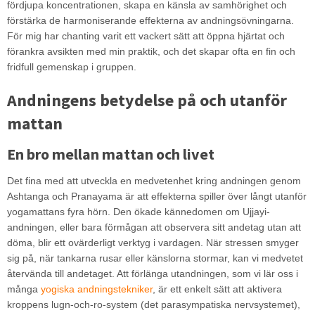
fördjupa koncentrationen, skapa en känsla av samhörighet och
förstärka de harmoniserande effekterna av andningsövningarna.
För mig har chanting varit ett vackert sätt att öppna hjärtat och
förankra avsikten med min praktik, och det skapar ofta en fin och
fridfull gemenskap i gruppen.
Andningens betydelse på och utanför
mattan
En bro mellan mattan och livet
Det fina med att utveckla en medvetenhet kring andningen genom
Ashtanga och Pranayama är att effekterna spiller över långt utanför
yogamattans fyra hörn. Den ökade kännedomen om Ujjayi-
andningen, eller bara förmågan att observera sitt andetag utan att
döma, blir ett ovärderligt verktyg i vardagen. När stressen smyger
sig på, när tankarna rusar eller känslorna stormar, kan vi medvetet
återvända till andetaget. Att förlänga utandningen, som vi lär oss i
många
yogiska andningstekniker
, är ett enkelt sätt att aktivera
kroppens lugn-och-ro-system (det parasympatiska nervsystemet),