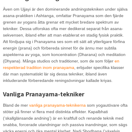
Även om Ujjayi är den dominerande andningstekniken under själva
asana-praktiken i Ashtanga, omfattar Pranayama som den fjärde
grenen av yogans åtta grenar ett mycket bredare spektrum av
tekniker. Dessa utforskas ofta mer dedikerat separat från asana-
sekvensen, ibland efter att man etablerat en stadig fysisk praktik.
Att fördjupa sig i Pranayama ses som ett sätt att ytterligare förfina
energin (prana) och förbereda sinnet för de ännu mer subtila
aspekterna av yoga, som koncentration (Dharana) och meditation
(Dhyana). Många studios och traditioner, som de som följer
en
respekterad tradition inom pranayama
, erbjuder specifika klasser
där man systematiskt lär sig dessa tekniker, ibland även
inkluderande förberedande reningsövningar kallade kriyas.
Vanliga Pranayama-tekniker
Bland de mer
vanliga pranayama-teknikerna
som yogautövare ofta
stöter på finner vi flera med distinkta effekter. Kapalbhati
(‘skallglänsande andning’) är en kraftfull och renande teknik med
snabba, forcerade utandningar och passiva inandningar, som sägs
väcka energi och öka mental klarhet. Nadi Shodhana (‘växelvis