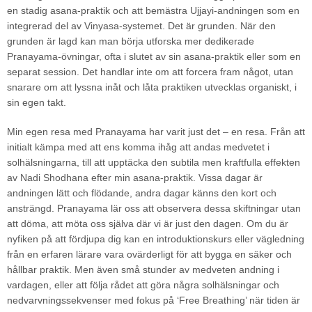
en stadig asana-praktik och att bemästra Ujjayi-andningen som en
integrerad del av Vinyasa-systemet. Det är grunden. När den
grunden är lagd kan man börja utforska mer dedikerade
Pranayama-övningar, ofta i slutet av sin asana-praktik eller som en
separat session. Det handlar inte om att forcera fram något, utan
snarare om att lyssna inåt och låta praktiken utvecklas organiskt, i
sin egen takt.
Min egen resa med Pranayama har varit just det – en resa. Från att
initialt kämpa med att ens komma ihåg att andas medvetet i
solhälsningarna, till att upptäcka den subtila men kraftfulla effekten
av Nadi Shodhana efter min asana-praktik. Vissa dagar är
andningen lätt och flödande, andra dagar känns den kort och
ansträngd. Pranayama lär oss att observera dessa skiftningar utan
att döma, att möta oss själva där vi är just den dagen. Om du är
nyfiken på att fördjupa dig kan en introduktionskurs eller vägledning
från en erfaren lärare vara ovärderligt för att bygga en säker och
hållbar praktik. Men även små stunder av medveten andning i
vardagen, eller att följa rådet att göra några solhälsningar och
nedvarvningssekvenser med fokus på ‘Free Breathing’ när tiden är